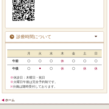
診療時間について
月
火
水
木
金
土
日
午前
休
午後
⚫︎
休
休
休
※
休診日：木曜日・祝日
※
火曜日午後は完全予約制です。
※
分娩は随時受付しております。
ホーム