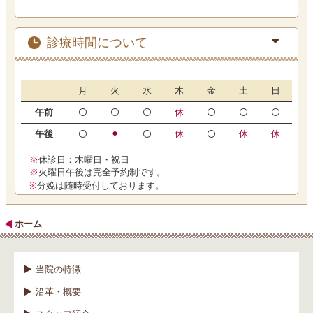
診療時間について
月
火
水
木
金
土
日
午前
休
午後
⚫︎
休
休
休
※
休診日：木曜日・祝日
※
火曜日午後は完全予約制です。
※
分娩は随時受付しております。
ホーム
当院の特徴
沿革・概要